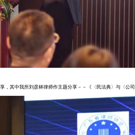
龙分享，其中我所刘彦林律师作主题分享－－《〈民法典〉与〈公