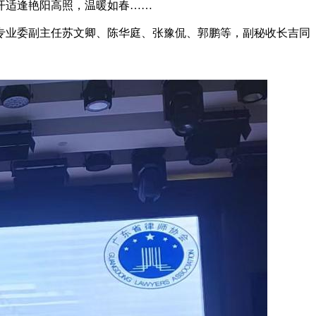
议召开适逢艳阳高照，温暖如春……
法专业委副主任苏文卿、陈华庭、张豫侃、郭鹏等，副秘收长吉同