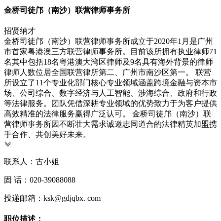
金桥司徒邝（南沙）联营律师事务所
招贤纳才
金桥司徒邝（南沙）联营律师事务所成立于2020年1月
是广州
市首家粤港澳三方联营律师事务所。目前
该所拥有执业律师71
名
其中包括18名粤港澳大湾区律师及9名具有海外背景的律师
律师人数位居全国联营律所第二、广州市南沙区第一。 联营
所设立了11个专业化部门
核心专业领域涵盖跨境金融与资本市
场、公司综合、数字经济与人工智能、涉海综合、政府和行政
等法律服务。团队凭借深耕专业领域的优势
致力于为客户提供
高效精准的法律服务
赢得广泛认可。 金桥司徒邝（南沙）联
营律师事务所因不断壮大需求
诚邀志同道合的法律精英加盟
携
手合作、共创美好未来。
联系人：
古小姐
固 话：
020-39088088
投递邮箱：ksk@gdjqbx. com
职位描述：