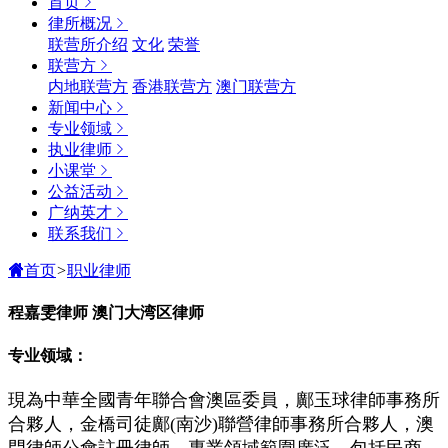
首页
律所概况
联营所介绍
文化
荣誉
联营方
内地联营方
香港联营方
澳门联营方
新闻中心
专业领域
执业律师
小课堂
公益活动
广纳英才
联系我们
首页
>
职业律师
程嘉雯律师
澳门大湾区律师
专业领域：
現為中華全國青年聯合會澳區委員，鄺玉球律師事務所
合夥人，金橋司徒鄺(南沙)聯營律師事務所合夥人，澳
門律師公會註冊律師，專業領域範圍廣泛，包括民商、