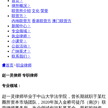
首页
律所概况
联营所介绍
文化
荣誉
联营方
内地联营方
香港联营方
澳门联营方
新闻中心
专业领域
执业律师
小课堂
公益活动
广纳英才
联系我们
首页
>
职业律师
赵一灵律师
专职律师
专业领域：
赵一灵律师毕业于中山大学法学院，曾长期就职于某红
圈所资本市场团队，
2020
年加入金桥司徒邝（南沙）联
营律师事务所，执业领域包括私募基金、股权投融资、