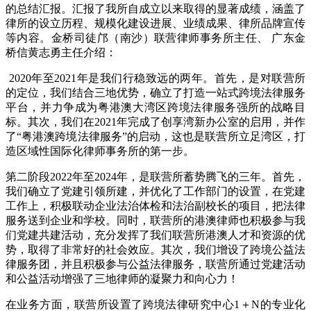
的总结汇报。汇报了我所自成立以来取得的显著成绩，涵盖了
律所的设立历程、规模化建设进展、业绩成果、律所品牌宣传
等内容。金桥司徒邝（南沙）联营律师事务所主任、 广东金
桥信黄志勇主任介绍：
2020年至2021年是我们行稳致远的两年。首先，是对联营所
的定位，我们结合三地优势，确立了打造一站式跨境法律服务
平台，并力争成为粤港澳大湾区跨境法律服务强所的战略目
标。其次，我们在2021年完成了创享湾新办公室的启用，并作
了“粤港澳跨境法律服务”的启动，这也是联营所立足湾区，打
造区域性国际化律师事务所的第一步。
第二阶段2022年至2024年，是联营所蓄势腾飞的三年。首先，
我们确立了党建引领所建，并优化了工作部门的设置，在党建
工作上，积极联动企业法治体检和法治副校长的项目，把法律
服务送到企业和学校。同时，联营所的港澳律师也积极参与我
们党建共建活动，充分发挥了我们联营所港澳人才和资源的优
势，取得了非常好的社会效应。其次，我们增设了跨境公益法
律服务团，并且积极参与公益法律服务，联营所通过党建活动
和公益活动增强了三地律师的凝聚力和向心力！
在业务方面，联营所设置了跨境法律研究中心1＋N的专业化