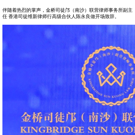
伴随着热烈的掌声，金桥司徒邝（南沙）联营律师事务所副主
任 香港司徒维新律师行高级合伙人陈永良做开场致辞。