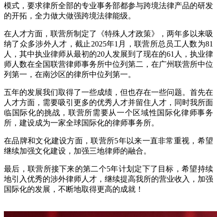
模式，要求律所全部的专业事务部都参与跨境法律产品的研发
的开拓，全力做大做强跨境法律能级。
在人才方面，联营所制定了《特殊人才政策》，两年多以来吸
纳了众多涉外人才，截止
2025
年
1
月，联营所总员工人数为
81
人，其中执业律师从最初的
20
人发展到了现在的
61
人，执业律
师人数在全国联营律师事务所中位列第二，在广州联营所中位
列第一，在南沙区的律所中位列第一。
五年的发展我们取得了一些成绩，但也存在一些问题。首先在
人才方面，需要吸引更多的优秀人才并留住人才，同时我所面
临国际化的挑战，联营所需要从一个区域性国际化律师事务
所，建设成为一家全球国际化的律师事务所。
在品牌和文化建设方面，联营所
5
年以来一直非常重视，希望
继续加强文化建设，加强三地律师的融合。
最后，联营所接下来的第二个
5
年计划定下了目标，希望持续
地引入优秀的涉外律师人才，继续提高我所的营业收入，加强
国际化的发展，不断地取得更高的成就！