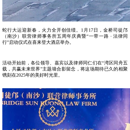
蛇行大运迎新春，火力全开创佳绩。
1
月
17
日，金桥司徒邝
（南沙）联营律师事务所五周年庆典暨
“
一带一路
·
法律同
行
”
启动仪式在喜来登大酒店举办。
活动开始前，各位领导、嘉宾以及律师同仁们在
“
湾区同舟五
载，共赢未来世界
”
主题墙合影留念，将这场期待已久的相聚
镌刻在
2025
年的美好时光里。