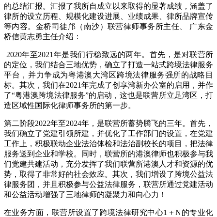
的总结汇报。汇报了我所自成立以来取得的显著成绩，涵盖了
律所的设立历程、规模化建设进展、业绩成果、律所品牌宣传
等内容。
金桥司徒邝（南沙）联营律师事务所主任、
广东金
桥信
黄志勇主任介绍：
2020
年至
2021
年是我们行稳致远的两年。首先，是对联营所
的定位，我们结合三地优势，确立了打造一站式跨境法律服务
平台，并力争成为粤港澳大湾区跨境法律服务强所的战略目
标。其次，我们在
2021
年完成了创享湾新办公室的启用，并作
了
“
粤港澳跨境法律服务
”
的启动，这也是联营所立足湾区，打
造区域性国际化律师事务所的第一步。
第二阶段
2022
年至
2024
年，是联营所蓄势腾飞的三年。首先，
我们确立了党建引领所建，并优化了工作部门的设置，在党建
工作上，积极联动企业法治体检和法治副校长的项目，把法律
服务送到企业和学校。同时，联营所的港澳律师也积极参与我
们党建共建活动，充分发挥了我们联营所港澳人才和资源的优
势，取得了非常好的社会效应。其次，我们增设了跨境公益法
律服务团，并且积极参与公益法律服务，联营所通过党建活动
和公益活动增强了三地律师的凝聚力和向心力！
在业务方面，联营所设置了跨境法律研究中心
1
＋
N
的专业化