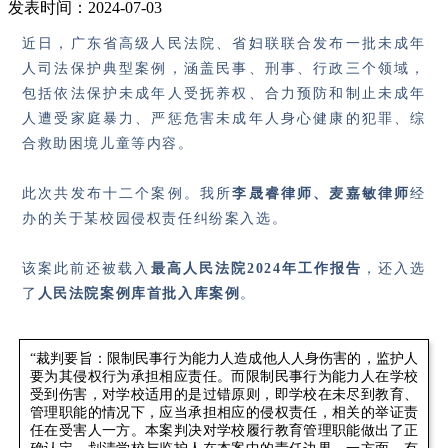
发表时间：2024-07-03
近日，广东省高级人民法院、省妇联联合发布一批未成年
人司法保护典型案例，涵盖民事、刑事、行政三个领域，
包括依法保护未成年人受抚养权、合力预防和制止未成年
人遭受家庭暴力、严惩危害未成年人身心健康的犯罪、综
合救助困境儿童等内容。
此次共发布十二个案例。我所
李晟睿律师、麦嘉敏律师
经
办的关于某校园侵权责任纠纷案入选。
该案此前还被载入
最高人民法院2024年工作报告
，还入选
了
人民法院案例库首批入库案例
。
“裁判要旨：限制民事行为能力人造成他人人身伤害的，监护人
要为其侵权行为承担相应责任。而限制民事行为能力人在学校
受到伤害，对学校适用的是过错原则，即学校在未尽到教育、
管理职能的情况下，应当承担相应的侵权责任，相关的举证责
任在受害人一方。本案判决对学校履行教育管理职能做出了正