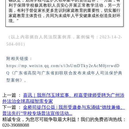
确认定，划清学校与监护人在本案中的责任边界，一方面，有
利于保障学校极其教职人员安心开展正常教学活动，另一方
面，有利于督促家长更多意识到家庭教育的重要性，切实履行
家庭教育主体责任，共同为未成年人平安健康成长创造良好环
境。”
（以上内容摘自人民法院案例库，案例编号：2023-14-2-
504-001）
附相关链接：
https://mp.weixin.qq.com/s/i3sUmDTky2eAcM0jrrwdD
Q《广东省高院与广东省妇联联合发布未成年人司法保护典
型案例》。
上一篇 ：
喜讯｜我所邝玉球监事、程嘉雯律师受聘为广州涉
外法治全球高端智库专家
下一篇 ：
金桥司徒邝公益 | 我所受邀参与东涌镇“德技兼修、
普法先行”学校专场普法宣传活动...
精诚专业，为您尽可能争取最大利益！我们的免费咨询热线：
020-39088088