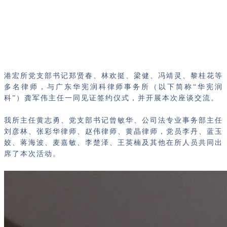
港宏所党支部书记郑贤春、林欢挺、梁健、冯靖灵、黎桂花等
多名律师，与广东华宪润科律师事务所（以下简称“华宪润
科”）龚军伟主任一同见证签约仪式，并开展本次座谈交流。
我所主任黄志勇、党支部书记曾敏华、公司法专业事务部主任
刘彦林、张彩华律师、赵伟律师、黄晶律师，党员李丹、蓝玉
姣、蒋海波、麦嘉敏、李楚泽、王英楠及其他在所人员共同出
席了本次活动。