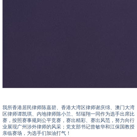
我所香港居民律师陈嘉碧、香港大湾区律师谢庆绵、澳门大湾
区律师谭凯琪、内地律师陈小兰、邹瑞翔一同作为选手出席比
赛，按照赛事规则公平竞赛，赛出精彩、赛出风范，努力向行
业展现广州涉外律师的风采；党支部书记曾敏华和江保国教授
亲临赛场，为选手们加油打气！