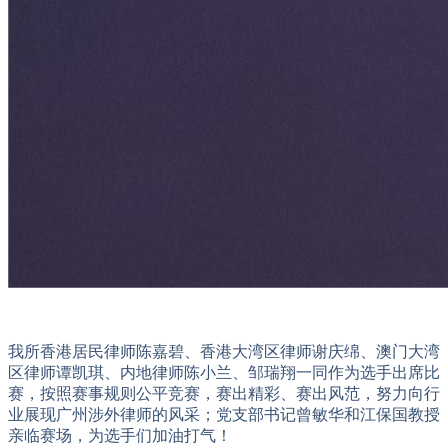
我所香港居民律师陈嘉碧、香港大湾区律师谢庆绵、澳门大湾
区律师谭凯琪、内地律师陈小兰、邹瑞翔一同作为选手出席比
赛，按照赛事规则公平竞赛，赛出精彩、赛出风范，努力向行
业展现广州涉外律师的风采；党支部书记曾敏华和江保国教授
亲临赛场，为选手们加油打气！