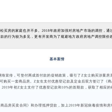
松买房的家庭也并不多。2018年政府加强对房地产市场的调控，
付款的行为较为多见，更有开发商为了规避地方政府房地产调控限价
基本案情
过网络宣传，可垫付两成首付款的促销政策，吸引了Z女士购买涉案房
即可购买一套商品房。Z女生支付优惠登记款及定金后双方签订了《
2019年初Z女士支付了优惠登记款和10%的首期款，获取了相应
商品房买卖合同》和办理抵押贷款，加上2019年新冠病毒疫情和