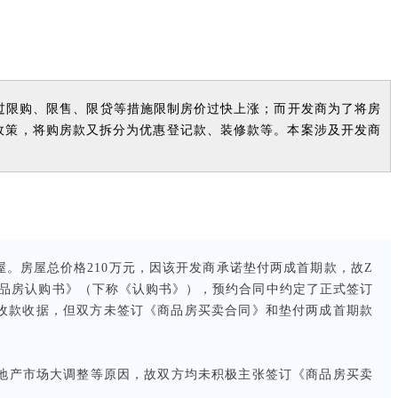
通过限购、限售、限贷等措施限制房价过快上涨；而开发商为了将房
政策，将购房款又拆分为优惠登记款、装修款等。本案涉及开发商
屋。房屋总价格210万元，因该开发商承诺垫付两成首期款，故Z
商品房认购书》（下称《认购书》），预约合同中约定了正式签订
的收款收据，但双方未签订《商品房买卖合同》和垫付两成首期款
房地产市场大调整等原因，故双方均未积极主张签订《商品房买卖