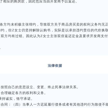
扣了相应的购房款，因此也应当由开发商予以返还。
，各方均未积极主张缔约，导致双方关于商品房买卖的权利义务均无
缔约，但Z女士仍坚持解除认购书，实际是以承担违约责任的代价换
，双方均有过错。因此认为Z女士主张双倍返还定金及要求开发商支
。
法律依据
按照自己的意思设立、变更、终止民事法律关系。
合理确定各方的权利和义务。
秉持诚实，恪守承诺。
除合同：（四）当事人一方迟延履行债务或者有其他违约行为致使不