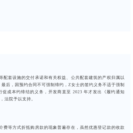
等配套设施的交付承诺和有关权益、公共配套建筑的产权归属以
；最后，因预约合同不可强制缔约，Z女士的签约义务不适于强制
成本约缔结的义务，开发商直至 2023 年才发出《履约通知
分，法院予以支持。
介费等方式折抵购房款的现象普遍存在，虽然优惠登记款的收款