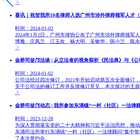
喜讯｜祝贺我所19名律师入选广州市涉外律师领军人才
时间：2024-01-02
2024年1月2日，广州市律协公布了广州市涉外律师领
博雅、庄凤兰、江玉欢、杨大明、吴敏华、陈小兰、陈永
金桥司徒邝法谈 | 从立法者的视角探析《民法典》与《
时间：2024-01-02
公司法经过四次修订，2021年开始启动第五次全面修订
关于公司法的修订工作并反馈修订意见，本次探讨的主题
金桥司徒邝动态 | 我所参加东涌镇“一村（社区）一法律
时间：2023-12-28
为深入贯彻落实党的二十大精神和习近平法治思想，推动主
东涌司法所举行东涌镇“一村（社区）一法律顾问”集中
了本次签约会。