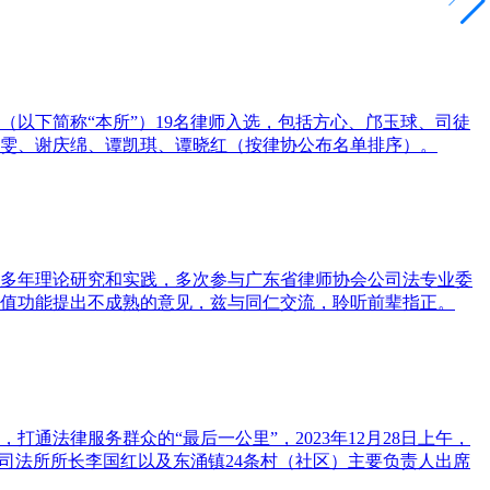
（以下简称“本所”）19名律师入选，包括方心、邝玉球、司徒
雯、谢庆绵、谭凯琪、谭晓红（按律协公布名单排序）。
公司法多年理论研究和实践，多次参与广东省律师协会公司法专业委
值功能提出不成熟的意见，兹与同仁交流，聆听前辈指正。
法律服务群众的“最后一公里”，2023年12月28日上午，
司法所所长李国红以及东涌镇24条村（社区）主要负责人出席