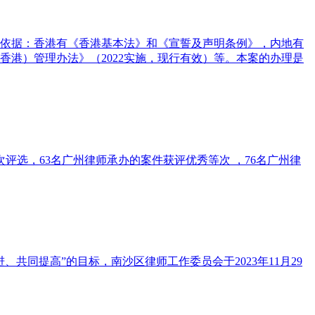
依据：香港有《香港基本法》和《宣誓及声明条例》，内地有
香港）管理办法》（2022实施，现行有效）等。本案的办理是
评选，63名广州律师承办的案件获评优秀等次 ，76名广州律
同提高”的目标，南沙区律师工作委员会于2023年11月29