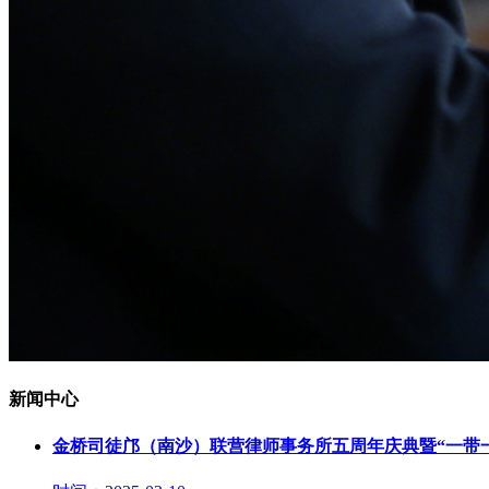
新闻中心
金桥司徒邝（南沙）联营律师事务所五周年庆典暨“一带一路