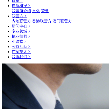
首页
律所概况
联营所介绍
文化
荣誉
联营方
内地联营方
香港联营方
澳门联营方
新闻中心
专业领域
执业律师
小课堂
公益活动
广纳英才
联系我们