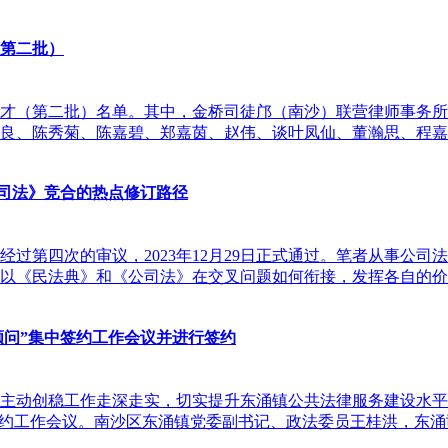
（第二批）
军人才（第二批）名单。其中，金桥司徒邝（南沙）联营律师事务所
良、陈秀菊、陈嘉碧、郑嘉茵、赵伟、谈叶凤仙、董瀚思、程嘉
公司法》竞合的热点修订路径
，经过第四次的审议，2023年12月29日正式通过。笔者从事
以《民法典》和《公司法》在交叉问题如何衔接，发挥各自的价
顾问”集中签约工作会议并进行签约
动创稳工作走深走实，切实提升东涌镇公共法律服务建设水平，打通
签约工作会议。南沙区东涌镇党委副书记、政法委员王桂洪，东涌