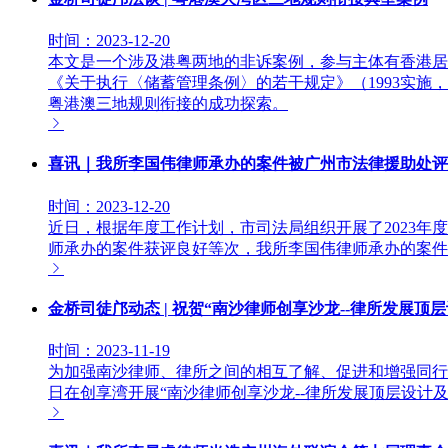
时间：2023-12-20
本文是一个涉及港粤两地的非诉案例，参与主体有香港居
《关于执行〈储蓄管理条例〉的若干规定》（1993实施
粤港澳三地规则衔接的成功探索。
喜讯｜我所李国伟律师承办的案件被广州市法律援助处评
时间：2023-12-20
近日，根据年度工作计划，市司法局组织开展了2023年
师承办的案件获评良好等次，我所李国伟律师承办的案件
金桥司徒邝动态 | 祝贺“南沙律师创享沙龙--律所发展
时间：2023-11-19
为加强南沙律师、律所之间的相互了解、促进和增强同行之
日在创享湾开展“南沙律师创享沙龙--律所发展顶层设计